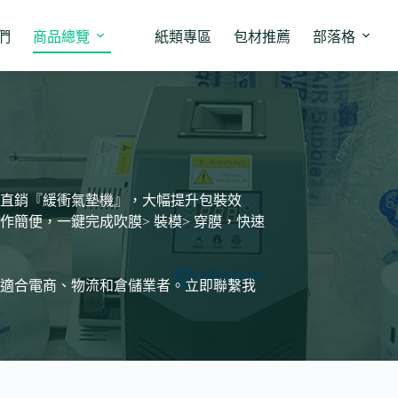
們
商品總覽
紙類專區
包材推薦
部落格
直銷『緩衝氣墊機』，大幅提升包裝效
簡便，一鍵完成吹膜> 裝模> 穿膜，快速
適合電商、物流和倉儲業者。立即聯繫我