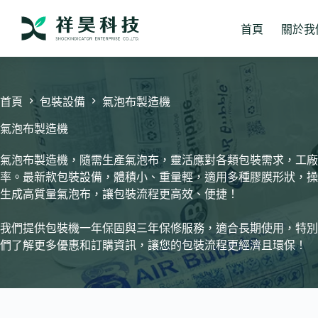
跳
至
首頁
關於我
主
要
內
容
首頁
包裝設備
氣泡布製造機
氣泡布製造機
氣泡布製造機，隨需生產氣泡布，靈活應對各類包裝需求，工廠
率。最新款包裝設備，體積小、重量輕，適用多種膠膜形狀，操作
生成高質量氣泡布，讓包裝流程更高效、便捷！
我們提供包裝機一年保固與三年保修服務，適合長期使用，特別
們了解更多優惠和訂購資訊，讓您的包裝流程更經濟且環保！