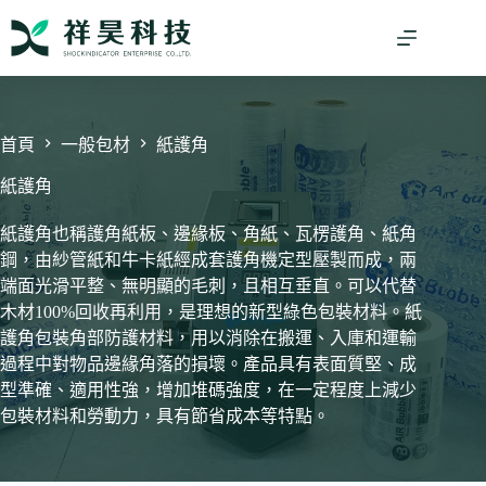
跳
至
主
要
內
容
首頁
一般包材
紙護角
紙護角
紙護角也稱護角紙板、邊緣板、角紙、瓦楞護角、紙角
鋼，由紗管紙和牛卡紙經成套護角機定型壓製而成，兩
端面光滑平整、無明顯的毛刺，且相互垂直。可以代替
木材100%回收再利用，是理想的新型綠色包裝材料。紙
護角包裝角部防護材料，用以消除在搬運、入庫和運輸
過程中對物品邊緣角落的損壞。產品具有表面質堅、成
型準確、適用性強，增加堆碼強度，在一定程度上減少
包裝材料和勞動力，具有節省成本等特點。